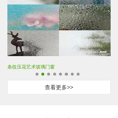
钢化超白长虹小灯芯压花钢化玻璃
旧
查看更多>>