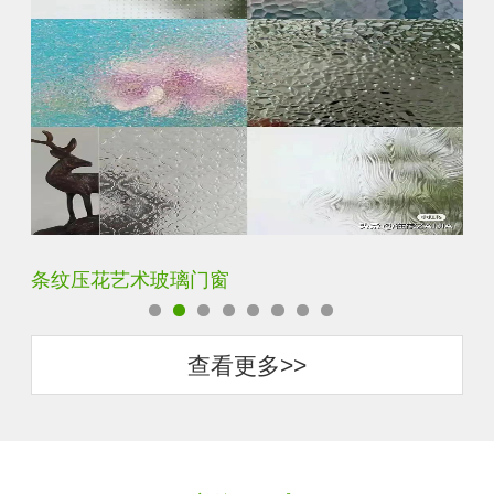
钢化超白长虹小灯芯压花钢化玻璃
旧
查看更多>>