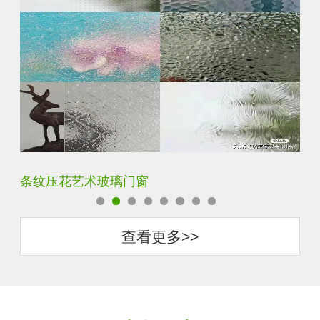
钢化超白长虹小灯芯压花钢化玻璃
旧
查看更多>>