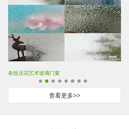
钢化超白长虹小灯芯压花钢化玻璃
旧
查看更多>>