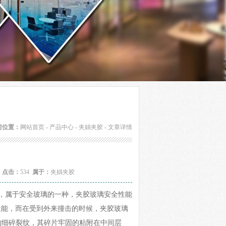
前位置：
网站首页
-
产品中心
-
夹娟夹胶
- 文章详情
2
点击：
534
属于：
夹娟夹胶
，属于安全玻璃的一种，夹胶玻璃安全性能
性能，而在受到外来撞击的时候，夹胶玻璃
的细碎裂纹，其碎片牢固的粘附在中间层