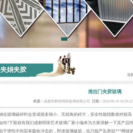
夹娟夹胶
当
推拉门夹胶玻璃
来源：
成都市辉煌明珠玻璃有限公司
日期：
2024-06-10 10:29:2
钢化玻璃破碎时会变成很多细小、无锐角的碎片，安全性能指数相对较高
如何?下面就有我们成都明珠艺术玻璃厂家小编来为大家讲解一下其产品
由于弹性中间层有吸收冲击的，即使玻璃破损，也只能产生类似***网状