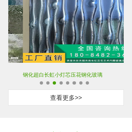
钢化超白长虹小灯芯压花钢化玻璃
旧
查看更多>>