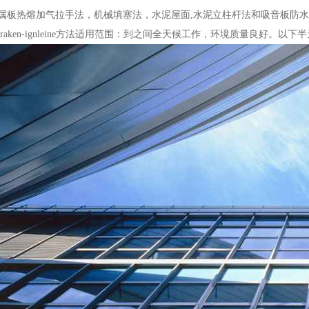
属板热熔加气拉手法，机械填塞法，水泥屋面,水泥立柱杆法和吸音板防水及
traken-ignleine方法适用范围：到之间全天候工作，环境质量良好。以
083609_34109.jpg