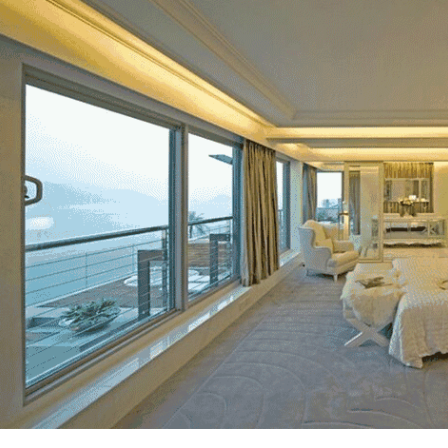
083609_34109.jpg