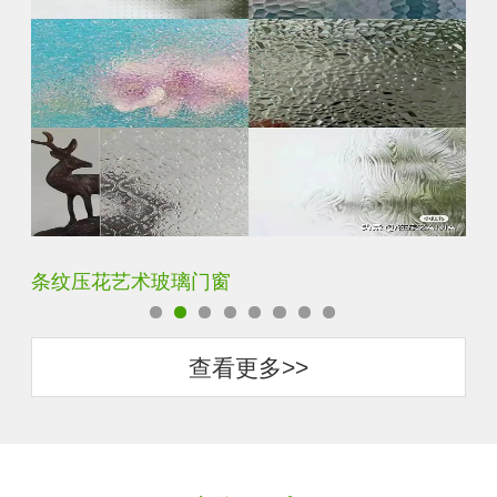
钢化超白长虹小灯芯压花钢化玻璃
旧
查看更多>>