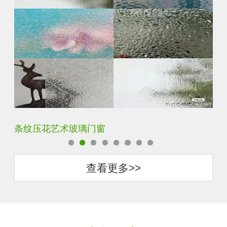
钢化超白长虹小灯芯压花钢化玻璃
旧
查看更多>>