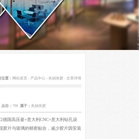
前位置：
网站首页
-
产品中心
-
夹娟夹胶
- 文章详情
2
点击：
798
属于：
夹娟夹胶
德国高压釜+意大利CNC+意大利钻孔设
现胶片与玻璃的精密贴合，减少胶片因安装