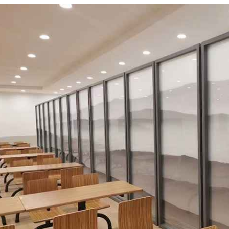
083609_34109.jpg