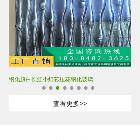
钢化超白长虹小灯芯压花钢化玻璃
旧
查看更多>>