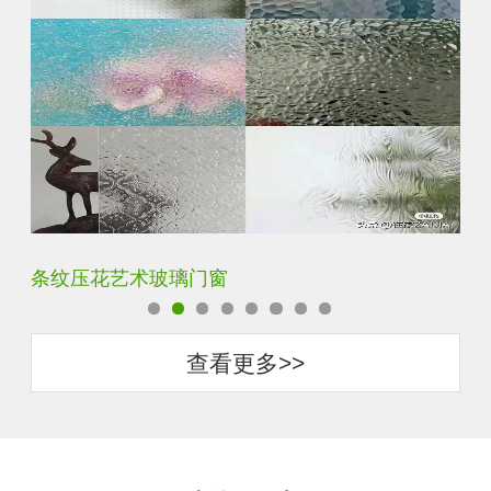
钢化超白长虹小灯芯压花钢化玻璃
旧
查看更多>>